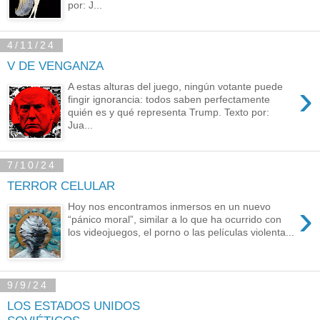
por: J...
4/11/24
V DE VENGANZA
›
A estas alturas del juego, ningún votante puede
fingir ignorancia: todos saben perfectamente
quién es y qué representa Trump. Texto por:
Jua...
7/10/24
TERROR CELULAR
›
Hoy nos encontramos inmersos en un nuevo
“pánico moral”, similar a lo que ha ocurrido con
los videojuegos, el porno o las películas violenta...
9/9/24
LOS ESTADOS UNIDOS