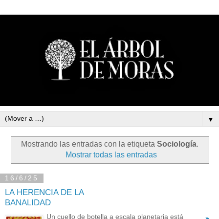
▼
Mostrando las entradas con la etiqueta
Sociología
.
Mostrar todas las entradas
16/6/25
LA HERENCIA DE LA
BANALIDAD
Un cuello de botella a escala planetaria está